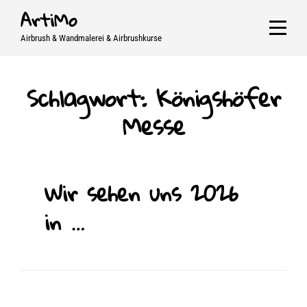
Skip
ArtiMo
to
Airbrush & Wandmalerei & Airbrushkurse
content
Schlagwort:
Königshöfer
Messe
Wir sehen uns 2026
in …