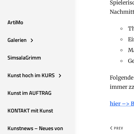
Spieleris
Nachmitt
ArtiMo
T
Galerien
Ei
Ma
SimsalaGrimm
Ge
Kunst hoch im KURS
Folgende 
immer zzg
Kunst im AUFTRAG
hier –> 
KONTAKT mit Kunst
Kunstnews – Neues von
PREV