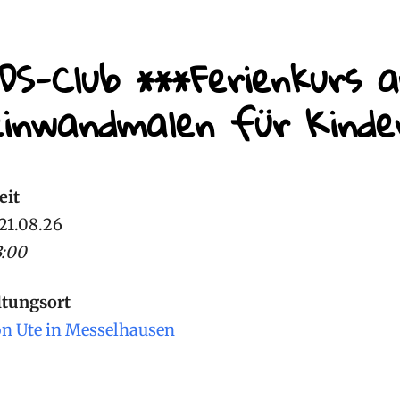
DS-Club ***Ferienkurs 
ragsnavigation
inwandmalen für Kinder
eit
 21.08.26
3:00
ltungsort
on Ute in Messelhausen