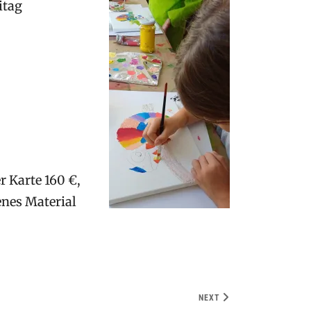
itag
r Karte 160 €,
enes Material
NEXT