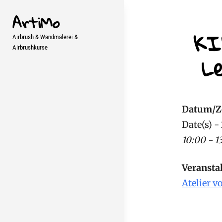
Skip
ArtiMo
to
KI
Beit
content
Airbrush & Wandmalerei &
Airbrushkurse
Le
Datum/Z
Date(s) -
10:00 - 1
Veransta
Atelier v