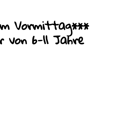
am Vormittag***
 von 6-11 Jahre