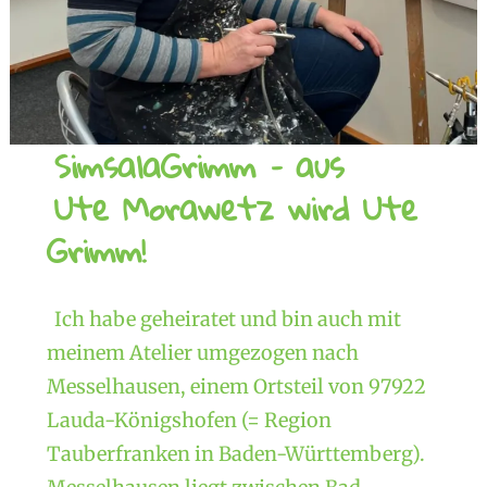
SimsalaGrimm – aus
Ute Morawetz wird Ute
Grimm!
Ich habe geheiratet und bin auch mit
meinem Atelier umgezogen nach
Messelhausen, einem Ortsteil von 97922
Lauda-Königshofen (= Region
Tauberfranken in Baden-Württemberg).