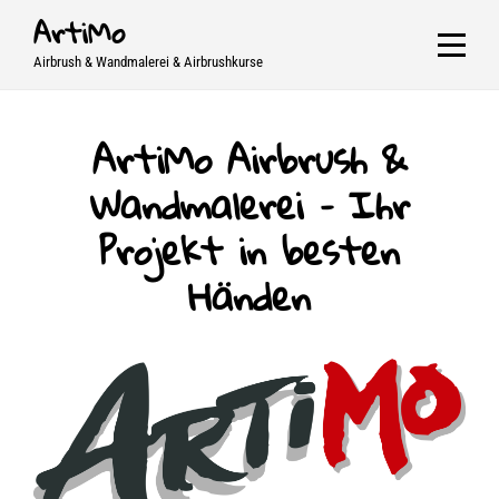
Skip
ArtiMo
to
Airbrush & Wandmalerei & Airbrushkurse
content
ArtiMo Airbrush &
Wandmalerei – Ihr
Projekt in besten
Händen