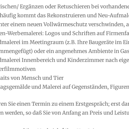
rischen/ Ergänzen oder Retuschieren bei vorhanden
 häufig kommt das Rekonstruieren und Neu-Aufmale
nter einem neuen Vollwärmeschutz verschwinden, ab
en-Werbemalerei: Logos und Schriften auf Firmenfas
malerei im Meetingraum (z.B. Ihre Baugeräte im Ei
mmengefügt) oder ein angenehmes Ambiente in Gas
malerei Innenbereich und Kinderzimmer nach eig
erfilmmotiven
raits von Mensch und Tier
ragsgemälde und Malerei auf Gegenständen, Figuren
ren Sie einen Termin zu einem Erstgespräch; erst d
 werden, so daß Sie von Anfang an Preis und Leistu