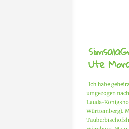
SimsalaG
Ute Mora
Ich habe geheir
umgezogen nach 
Lauda-Königshof
Württemberg). M
Tauberbischofshe
Würzburg. Mein f