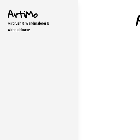
Skip
ArtiMo
to
content
Airbrush & Wandmalerei &
Airbrushkurse