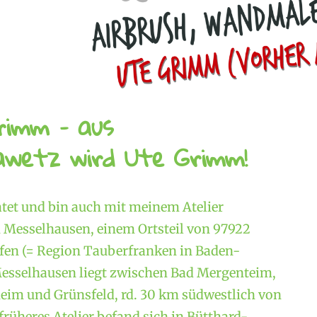
rimm – aus
wetz wird Ute Grimm!
atet und bin auch mit meinem Atelier
Messelhausen, einem Ortsteil von 97922
en (= Region Tauberfranken in Baden-
esselhausen liegt zwischen Bad Mergenteim,
im und Grünsfeld, rd. 30 km südwestlich von
rüheres Atelier befand sich in Bütthard-