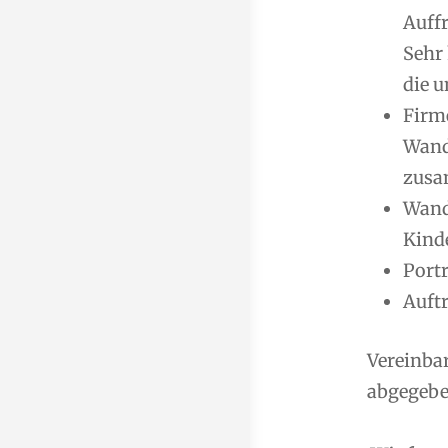
Auff
Sehr
die u
Firm
Wand
zusa
Wand
Kind
Port
Auft
Vereinba
abgegeben