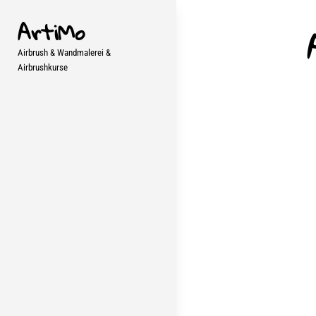
Skip
ArtiMo
to
content
Airbrush & Wandmalerei &
Airbrushkurse