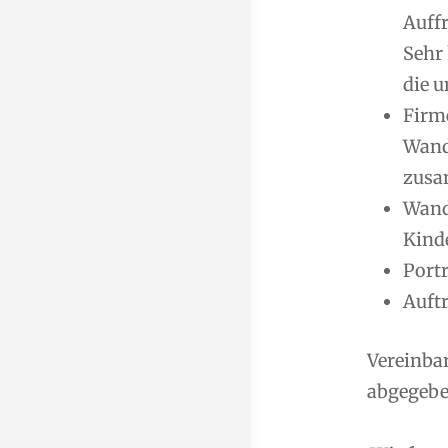
Auff
Sehr
die u
Firm
Wand
zusa
Wand
Kind
Port
Auft
Vereinba
abgegeben