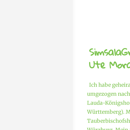
SimsalaG
Ute Mora
Ich habe geheir
umgezogen nach 
Lauda-Königshof
Württemberg). M
Tauberbischofshe
Würzburg. Mein f