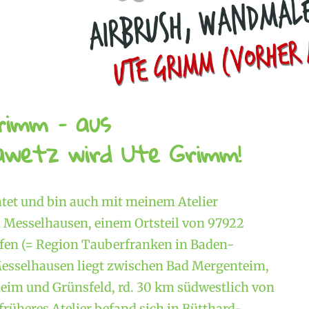
rimm – aus
wetz wird Ute Grimm!
atet und bin auch mit meinem Atelier
Messelhausen, einem Ortsteil von 97922
en (= Region Tauberfranken in Baden-
esselhausen liegt zwischen Bad Mergenteim,
im und Grünsfeld, rd. 30 km südwestlich von
rüheres Atelier befand sich in Bütthard-