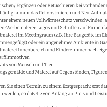
rischen/ Ergänzen oder Retuschieren bei vorhanden
 häufig kommt das Rekonstruieren und Neu-Aufmale
nter einem neuen Vollwärmeschutz verschwinden, ab
en-Werbemalerei: Logos und Schriften auf Firmenfas
malerei im Meetingraum (z.B. Ihre Baugeräte im Ei
mmengefügt) oder ein angenehmes Ambiente in Gas
malerei Innenbereich und Kinderzimmer nach eig
erfilmmotiven
raits von Mensch und Tier
ragsgemälde und Malerei auf Gegenständen, Figuren
ren Sie einen Termin zu einem Erstgespräch; erst d
 werden, so daß Sie von Anfang an Preis und Leistu