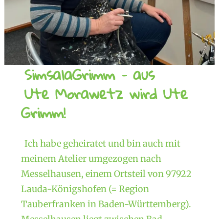
SimsalaGrimm – aus
Ute Morawetz wird Ute
Grimm!
Ich habe geheiratet und bin auch mit
meinem Atelier umgezogen nach
Messelhausen, einem Ortsteil von 97922
Lauda-Königshofen (= Region
Tauberfranken in Baden-Württemberg).