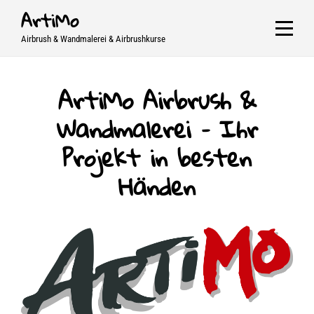
Skip
ArtiMo
to
Airbrush & Wandmalerei & Airbrushkurse
content
ArtiMo Airbrush &
Wandmalerei – Ihr
Projekt in besten
Händen