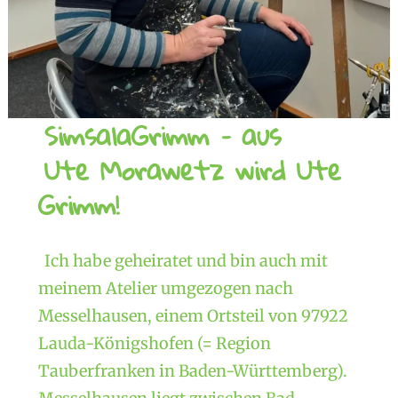
SimsalaGrimm – aus
Ute Morawetz wird Ute
Grimm!
Ich habe geheiratet und bin auch mit
meinem Atelier umgezogen nach
Messelhausen, einem Ortsteil von 97922
Lauda-Königshofen (= Region
Tauberfranken in Baden-Württemberg).