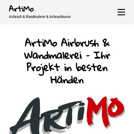
Skip
ArtiMo
to
Airbrush & Wandmalerei & Airbrushkurse
content
ArtiMo Airbrush &
Wandmalerei – Ihr
Projekt in besten
Händen