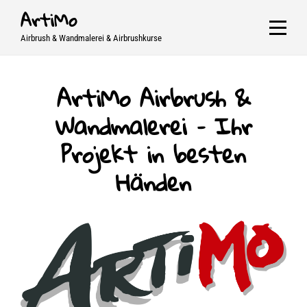
Skip
ArtiMo
to
Airbrush & Wandmalerei & Airbrushkurse
content
ArtiMo Airbrush &
Wandmalerei – Ihr
Projekt in besten
Händen