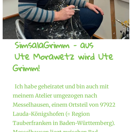
SimsalaGrimm – aus
Ute Morawetz wird Ute
Grimm!
Ich habe geheiratet und bin auch mit
meinem Atelier umgezogen nach
Messelhausen, einem Ortsteil von 97922
Lauda-Königshofen (= Region
Tauberfranken in Baden-Württemberg).