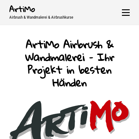
Skip
ArtiMo
to
Airbrush & Wandmalerei & Airbrushkurse
content
ArtiMo Airbrush &
Wandmalerei – Ihr
Projekt in besten
Händen