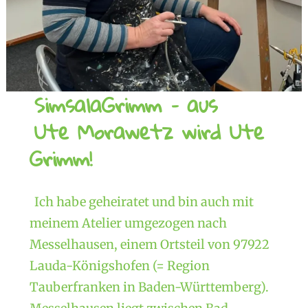
SimsalaGrimm – aus
Ute Morawetz wird Ute
Grimm!
Ich habe geheiratet und bin auch mit
meinem Atelier umgezogen nach
Messelhausen, einem Ortsteil von 97922
Lauda-Königshofen (= Region
Tauberfranken in Baden-Württemberg).