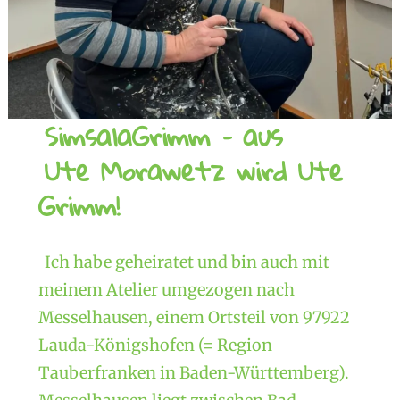
SimsalaGrimm – aus
Ute Morawetz wird Ute
Grimm!
Ich habe geheiratet und bin auch mit
meinem Atelier umgezogen nach
Messelhausen, einem Ortsteil von 97922
Lauda-Königshofen (= Region
Tauberfranken in Baden-Württemberg).