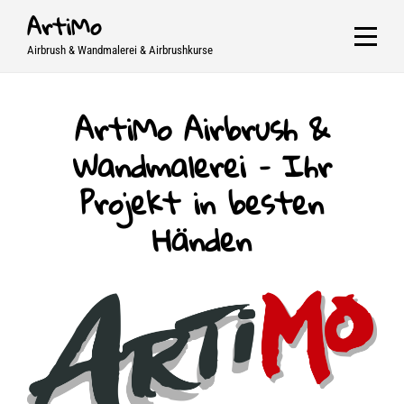
Skip
ArtiMo
to
Airbrush & Wandmalerei & Airbrushkurse
content
ArtiMo Airbrush &
Wandmalerei – Ihr
Projekt in besten
Händen