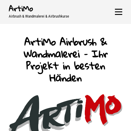
Skip
ArtiMo
to
Airbrush & Wandmalerei & Airbrushkurse
content
ArtiMo Airbrush &
Wandmalerei – Ihr
Projekt in besten
Händen