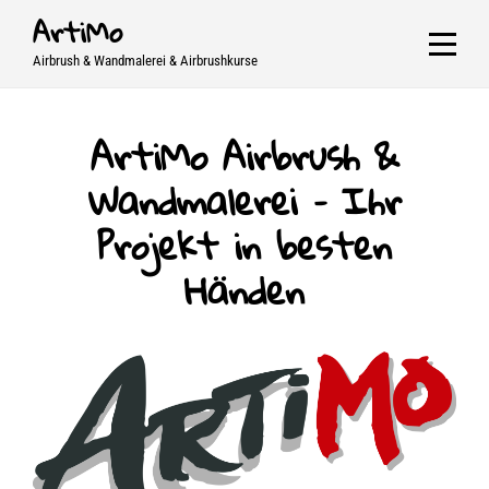
Skip
ArtiMo
to
Airbrush & Wandmalerei & Airbrushkurse
content
ArtiMo Airbrush &
Wandmalerei – Ihr
Projekt in besten
Händen