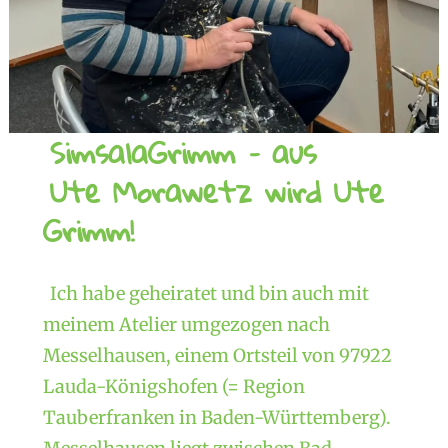
SimsalaGrimm – aus
Ute Morawetz wird Ute
Grimm!
Ich habe geheiratet und bin auch mit
meinem Atelier umgezogen nach
Messelhausen, einem Ortsteil von 97922
Lauda-Königshofen (= Region
Tauberfranken in Baden-Württemberg).