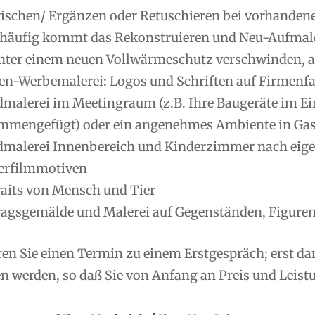
rischen/ Ergänzen oder Retuschieren bei vorhanden
 häufig kommt das Rekonstruieren und Neu-Aufmale
nter einem neuen Vollwärmeschutz verschwinden, ab
en-Werbemalerei: Logos und Schriften auf Firmenfas
malerei im Meetingraum (z.B. Ihre Baugeräte im Ei
mmengefügt) oder ein angenehmes Ambiente in Gas
malerei Innenbereich und Kinderzimmer nach eig
erfilmmotiven
raits von Mensch und Tier
ragsgemälde und Malerei auf Gegenständen, Figuren
ren Sie einen Termin zu einem Erstgespräch; erst d
 werden, so daß Sie von Anfang an Preis und Leistu