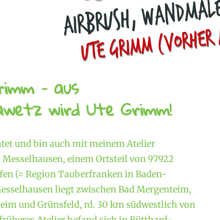
rimm – aus
wetz wird Ute Grimm!
atet und bin auch mit meinem Atelier
Messelhausen, einem Ortsteil von 97922
en (= Region Tauberfranken in Baden-
esselhausen liegt zwischen Bad Mergenteim,
im und Grünsfeld, rd. 30 km südwestlich von
rüheres Atelier befand sich in Bütthard-