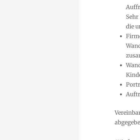
Auff
Sehr
die u
Firm
Wand
zusa
Wand
Kind
Port
Auft
Vereinba
abgegeben