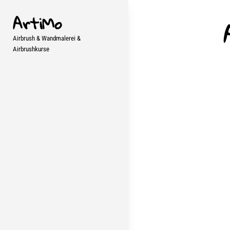
Skip
ArtiMo
to
content
Airbrush & Wandmalerei &
Airbrushkurse