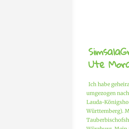
SimsalaG
Ute Mora
Ich habe geheir
umgezogen nach 
Lauda-Königshof
Württemberg). M
Tauberbischofshe
Würzburg. Mein f