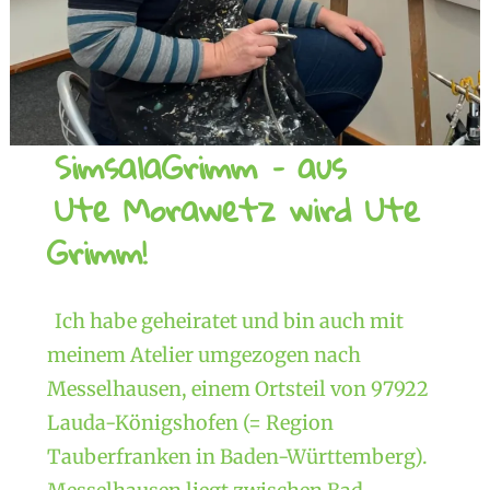
SimsalaGrimm – aus
Ute Morawetz wird Ute
Grimm!
Ich habe geheiratet und bin auch mit
meinem Atelier umgezogen nach
Messelhausen, einem Ortsteil von 97922
Lauda-Königshofen (= Region
Tauberfranken in Baden-Württemberg).