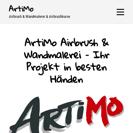
Skip
ArtiMo
to
Airbrush & Wandmalerei & Airbrushkurse
content
ArtiMo Airbrush &
Wandmalerei – Ihr
Projekt in besten
Händen