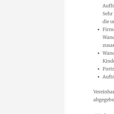
Auff
Sehr
die u
Firm
Wand
zusa
Wand
Kind
Port
Auft
Vereinba
abgegeben