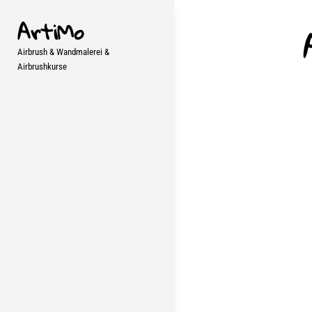
Skip
ArtiMo
to
content
Airbrush & Wandmalerei &
Airbrushkurse