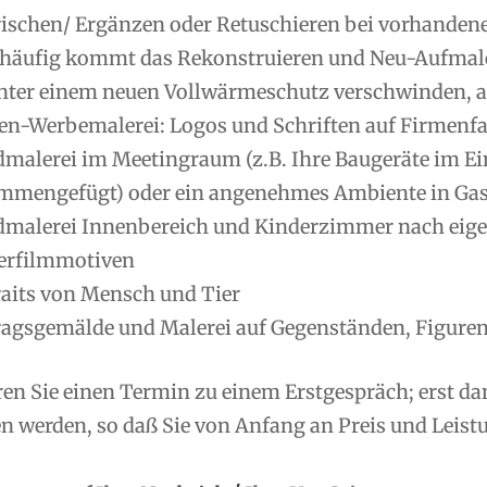
rischen/ Ergänzen oder Retuschieren bei vorhanden
 häufig kommt das Rekonstruieren und Neu-Aufmale
nter einem neuen Vollwärmeschutz verschwinden, ab
en-Werbemalerei: Logos und Schriften auf Firmenfas
malerei im Meetingraum (z.B. Ihre Baugeräte im Ei
mmengefügt) oder ein angenehmes Ambiente in Gas
malerei Innenbereich und Kinderzimmer nach eig
erfilmmotiven
raits von Mensch und Tier
ragsgemälde und Malerei auf Gegenständen, Figuren
ren Sie einen Termin zu einem Erstgespräch; erst d
 werden, so daß Sie von Anfang an Preis und Leistu