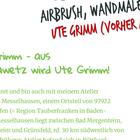
rimm – aus
wetz wird Ute Grimm!
atet und bin auch mit meinem Atelier
Messelhausen, einem Ortsteil von 97922
en (= Region Tauberfranken in Baden-
esselhausen liegt zwischen Bad Mergenteim,
im und Grünsfeld, rd. 30 km südwestlich von
rüheres Atelier befand sich in Bütthard-