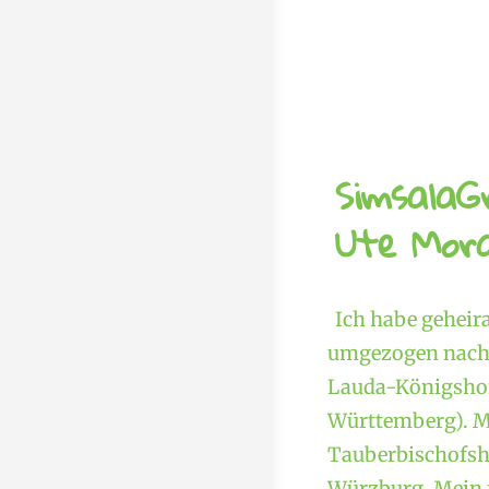
SimsalaG
Ute Mora
Ich habe geheir
umgezogen nach 
Lauda-Königshof
Württemberg). M
Tauberbischofshe
Würzburg. Mein f