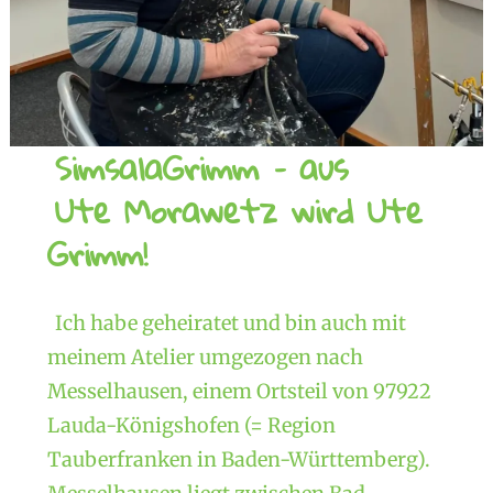
SimsalaGrimm – aus
Ute Morawetz wird Ute
Grimm!
Ich habe geheiratet und bin auch mit
meinem Atelier umgezogen nach
Messelhausen, einem Ortsteil von 97922
Lauda-Königshofen (= Region
Tauberfranken in Baden-Württemberg).