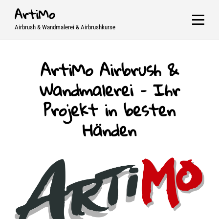
Skip
ArtiMo
to
Airbrush & Wandmalerei & Airbrushkurse
content
ArtiMo Airbrush &
Wandmalerei – Ihr
Projekt in besten
Händen