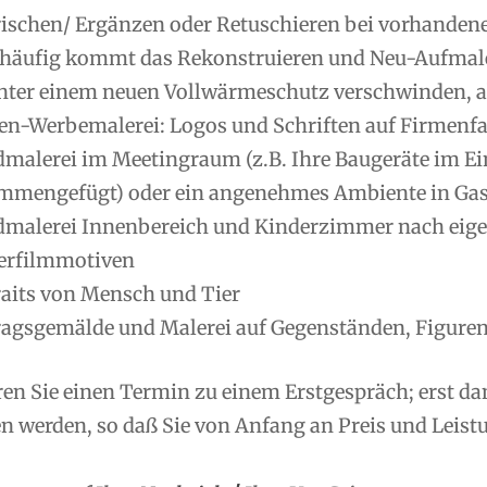
rischen/ Ergänzen oder Retuschieren bei vorhanden
 häufig kommt das Rekonstruieren und Neu-Aufmale
nter einem neuen Vollwärmeschutz verschwinden, ab
en-Werbemalerei: Logos und Schriften auf Firmenfas
malerei im Meetingraum (z.B. Ihre Baugeräte im Ei
mmengefügt) oder ein angenehmes Ambiente in Gas
malerei Innenbereich und Kinderzimmer nach eig
erfilmmotiven
raits von Mensch und Tier
ragsgemälde und Malerei auf Gegenständen, Figuren
ren Sie einen Termin zu einem Erstgespräch; erst d
 werden, so daß Sie von Anfang an Preis und Leistu