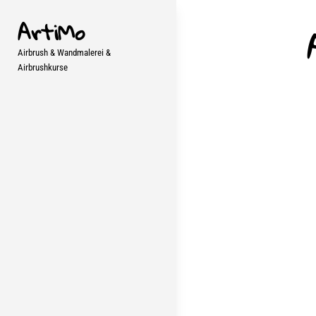
Skip
ArtiMo
to
content
Airbrush & Wandmalerei &
Airbrushkurse