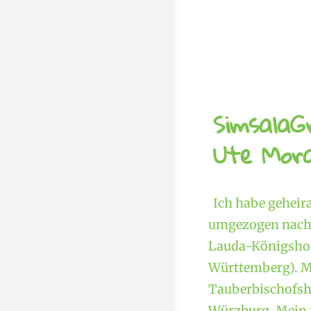
SimsalaG
Ute Mora
Ich habe geheir
umgezogen nach 
Lauda-Königshof
Württemberg). M
Tauberbischofshe
Würzburg. Mein f