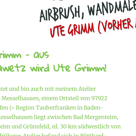
rimm – aus
wetz wird Ute Grimm!
atet und bin auch mit meinem Atelier
Messelhausen, einem Ortsteil von 97922
en (= Region Tauberfranken in Baden-
esselhausen liegt zwischen Bad Mergenteim,
im und Grünsfeld, rd. 30 km südwestlich von
rüheres Atelier befand sich in Bütthard-