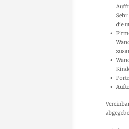
Auff
Sehr
die u
Firm
Wand
zusa
Wand
Kind
Port
Auft
Vereinba
abgegeben