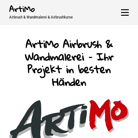
Skip
ArtiMo
to
Airbrush & Wandmalerei & Airbrushkurse
content
ArtiMo Airbrush &
Wandmalerei – Ihr
Projekt in besten
Händen