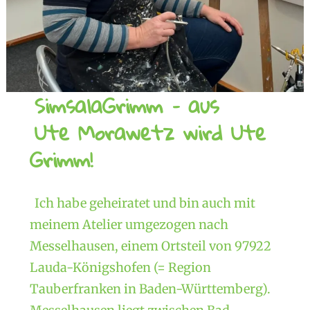
SimsalaGrimm – aus
Ute Morawetz wird Ute
Grimm!
Ich habe geheiratet und bin auch mit
meinem Atelier umgezogen nach
Messelhausen, einem Ortsteil von 97922
Lauda-Königshofen (= Region
Tauberfranken in Baden-Württemberg).