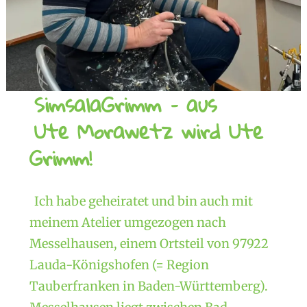
SimsalaGrimm – aus
Ute Morawetz wird Ute
Grimm!
Ich habe geheiratet und bin auch mit
meinem Atelier umgezogen nach
Messelhausen, einem Ortsteil von 97922
Lauda-Königshofen (= Region
Tauberfranken in Baden-Württemberg).