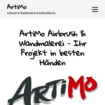
Skip
ArtiMo
to
Airbrush & Wandmalerei & Airbrushkurse
content
ArtiMo Airbrush &
Wandmalerei – Ihr
Projekt in besten
Händen