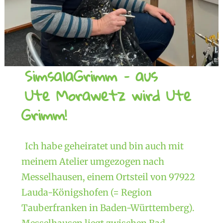
SimsalaGrimm – aus
Ute Morawetz wird Ute
Grimm!
Ich habe geheiratet und bin auch mit
meinem Atelier umgezogen nach
Messelhausen, einem Ortsteil von 97922
Lauda-Königshofen (= Region
Tauberfranken in Baden-Württemberg).