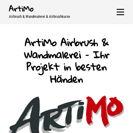
Skip
ArtiMo
to
Airbrush & Wandmalerei & Airbrushkurse
content
ArtiMo Airbrush &
Wandmalerei – Ihr
Projekt in besten
Händen