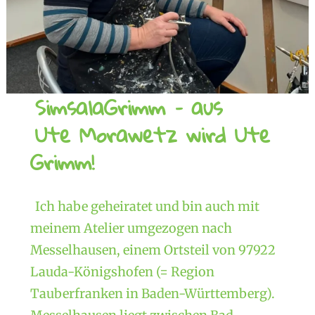
SimsalaGrimm – aus
Ute Morawetz wird Ute
Grimm!
Ich habe geheiratet und bin auch mit
meinem Atelier umgezogen nach
Messelhausen, einem Ortsteil von 97922
Lauda-Königshofen (= Region
Tauberfranken in Baden-Württemberg).