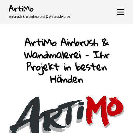
Skip
ArtiMo
to
Airbrush & Wandmalerei & Airbrushkurse
content
ArtiMo Airbrush &
Wandmalerei – Ihr
Projekt in besten
Händen