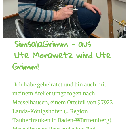
SimsalaGrimm – aus
Ute Morawetz wird Ute
Grimm!
Ich habe geheiratet und bin auch mit
meinem Atelier umgezogen nach
Messelhausen, einem Ortsteil von 97922
Lauda-Königshofen (= Region
Tauberfranken in Baden-Württemberg).