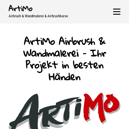
Skip
ArtiMo
to
Airbrush & Wandmalerei & Airbrushkurse
content
ArtiMo Airbrush &
Wandmalerei – Ihr
Projekt in besten
Händen