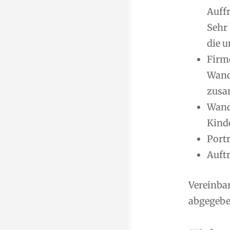
Auff
Sehr
die u
Firm
Wand
zusa
Wand
Kind
Port
Auft
Vereinba
abgegeben