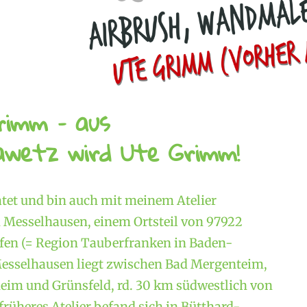
rimm – aus
wetz wird Ute Grimm!
atet und bin auch mit meinem Atelier
Messelhausen, einem Ortsteil von 97922
en (= Region Tauberfranken in Baden-
esselhausen liegt zwischen Bad Mergenteim,
im und Grünsfeld, rd. 30 km südwestlich von
rüheres Atelier befand sich in Bütthard-