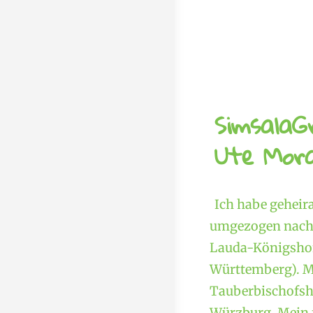
SimsalaG
Ute Mora
Ich habe geheir
umgezogen nach 
Lauda-Königshof
Württemberg). M
Tauberbischofshe
Würzburg. Mein f