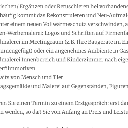
rischen/ Ergänzen oder Retuschieren bei vorhanden
 häufig kommt das Rekonstruieren und Neu-Aufmale
nter einem neuen Vollwärmeschutz verschwinden, ab
en-Werbemalerei: Logos und Schriften auf Firmenfas
malerei im Meetingraum (z.B. Ihre Baugeräte im Ei
mmengefügt) oder ein angenehmes Ambiente in Gas
malerei Innenbereich und Kinderzimmer nach eig
erfilmmotiven
raits von Mensch und Tier
ragsgemälde und Malerei auf Gegenständen, Figuren
ren Sie einen Termin zu einem Erstgespräch; erst d
 werden, so daß Sie von Anfang an Preis und Leistu