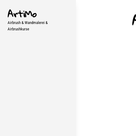
Skip
ArtiMo
to
content
Airbrush & Wandmalerei &
Airbrushkurse