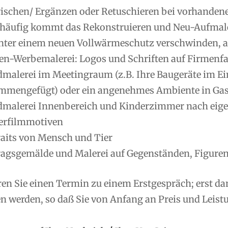
rischen/ Ergänzen oder Retuschieren bei vorhanden
 häufig kommt das Rekonstruieren und Neu-Aufmale
nter einem neuen Vollwärmeschutz verschwinden, ab
en-Werbemalerei: Logos und Schriften auf Firmenfas
malerei im Meetingraum (z.B. Ihre Baugeräte im Ei
mmengefügt) oder ein angenehmes Ambiente in Gas
malerei Innenbereich und Kinderzimmer nach eig
erfilmmotiven
raits von Mensch und Tier
ragsgemälde und Malerei auf Gegenständen, Figuren
ren Sie einen Termin zu einem Erstgespräch; erst d
 werden, so daß Sie von Anfang an Preis und Leistu