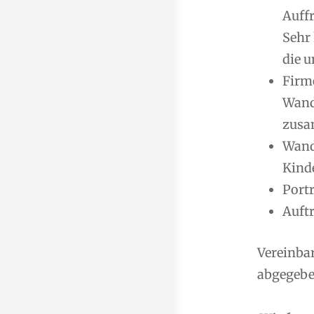
Auff
Sehr
die u
Firm
Wand
zusa
Wand
Kind
Port
Auft
Vereinba
abgegeben