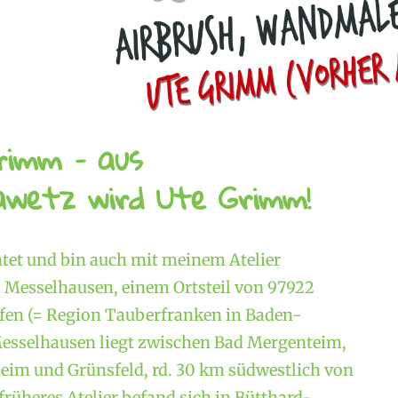
rimm – aus
wetz wird Ute Grimm!
atet und bin auch mit meinem Atelier
Messelhausen, einem Ortsteil von 97922
en (= Region Tauberfranken in Baden-
esselhausen liegt zwischen Bad Mergenteim,
im und Grünsfeld, rd. 30 km südwestlich von
rüheres Atelier befand sich in Bütthard-