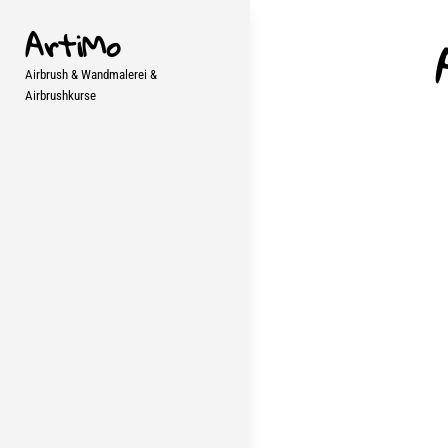
Skip
ArtiMo
to
content
Airbrush & Wandmalerei &
Airbrushkurse