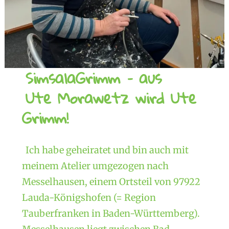
SimsalaGrimm – aus
Ute Morawetz wird Ute
Grimm!
Ich habe geheiratet und bin auch mit
meinem Atelier umgezogen nach
Messelhausen, einem Ortsteil von 97922
Lauda-Königshofen (= Region
Tauberfranken in Baden-Württemberg).