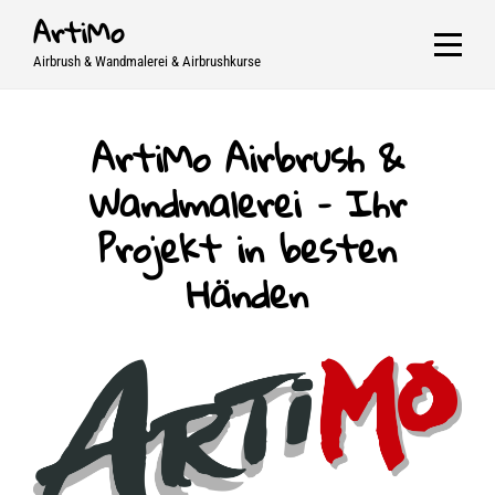
Skip
ArtiMo
to
Airbrush & Wandmalerei & Airbrushkurse
content
ArtiMo Airbrush &
Wandmalerei – Ihr
Projekt in besten
Händen