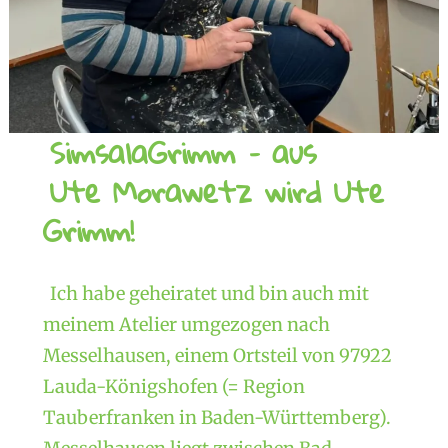
SimsalaGrimm – aus
Ute Morawetz wird Ute
Grimm!
Ich habe geheiratet und bin auch mit
meinem Atelier umgezogen nach
Messelhausen, einem Ortsteil von 97922
Lauda-Königshofen (= Region
Tauberfranken in Baden-Württemberg).