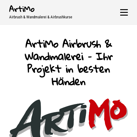
Skip
ArtiMo
to
Airbrush & Wandmalerei & Airbrushkurse
content
ArtiMo Airbrush &
Wandmalerei – Ihr
Projekt in besten
Händen