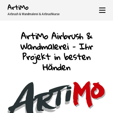
Skip
ArtiMo
to
Airbrush & Wandmalerei & Airbrushkurse
content
ArtiMo Airbrush &
Wandmalerei – Ihr
Projekt in besten
Händen