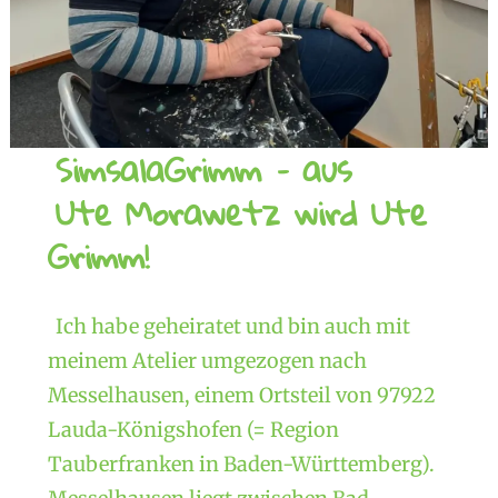
SimsalaGrimm – aus
Ute Morawetz wird Ute
Grimm!
Ich habe geheiratet und bin auch mit
meinem Atelier umgezogen nach
Messelhausen, einem Ortsteil von 97922
Lauda-Königshofen (= Region
Tauberfranken in Baden-Württemberg).