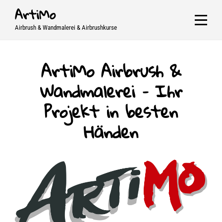
Skip
ArtiMo
to
Airbrush & Wandmalerei & Airbrushkurse
content
ArtiMo Airbrush &
Wandmalerei – Ihr
Projekt in besten
Händen