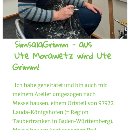
SimsalaGrimm – aus
Ute Morawetz wird Ute
Grimm!
Ich habe geheiratet und bin auch mit
meinem Atelier umgezogen nach
Messelhausen, einem Ortsteil von 97922
Lauda-Königshofen (= Region
Tauberfranken in Baden-Württemberg).