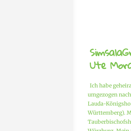
SimsalaG
Ute Mora
Ich habe geheir
umgezogen nach 
Lauda-Königshof
Württemberg). M
Tauberbischofshe
Würzburg. Mein f