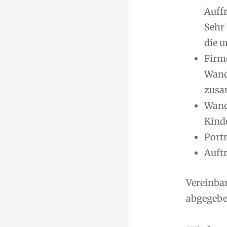
Auff
Sehr
die u
Firm
Wand
zusa
Wand
Kind
Port
Auft
Vereinba
abgegeben