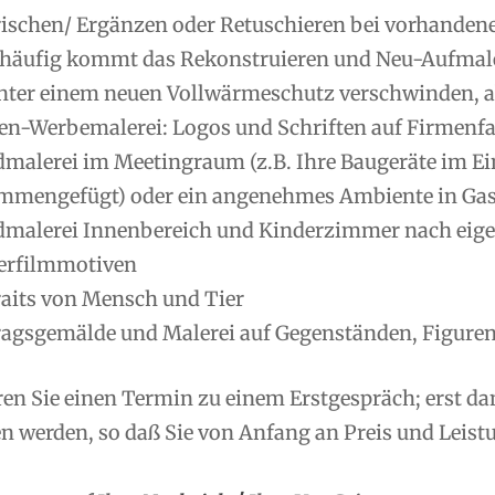
rischen/ Ergänzen oder Retuschieren bei vorhanden
 häufig kommt das Rekonstruieren und Neu-Aufmale
nter einem neuen Vollwärmeschutz verschwinden, ab
en-Werbemalerei: Logos und Schriften auf Firmenfas
malerei im Meetingraum (z.B. Ihre Baugeräte im Ei
mmengefügt) oder ein angenehmes Ambiente in Gas
malerei Innenbereich und Kinderzimmer nach eig
erfilmmotiven
raits von Mensch und Tier
ragsgemälde und Malerei auf Gegenständen, Figuren
ren Sie einen Termin zu einem Erstgespräch; erst d
 werden, so daß Sie von Anfang an Preis und Leistu