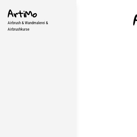
Skip
ArtiMo
to
content
Airbrush & Wandmalerei &
Airbrushkurse