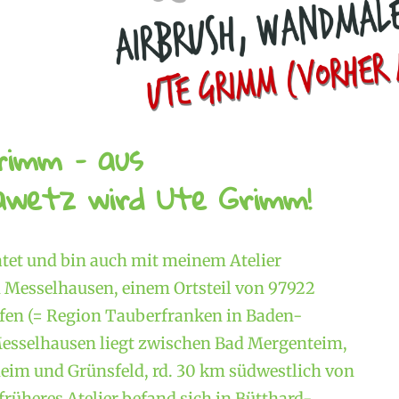
rimm – aus
wetz wird Ute Grimm!
atet und bin auch mit meinem Atelier
Messelhausen, einem Ortsteil von 97922
en (= Region Tauberfranken in Baden-
esselhausen liegt zwischen Bad Mergenteim,
im und Grünsfeld, rd. 30 km südwestlich von
rüheres Atelier befand sich in Bütthard-