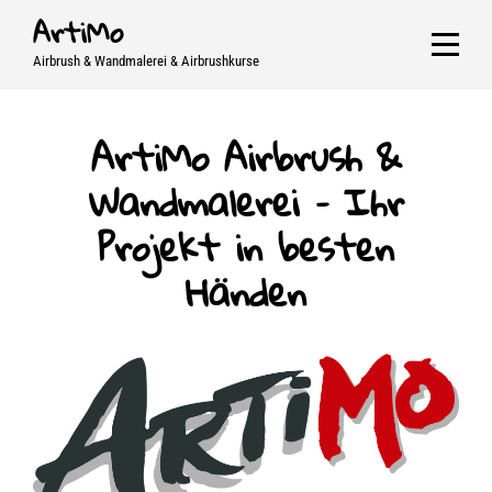
Skip
ArtiMo
to
Airbrush & Wandmalerei & Airbrushkurse
content
ArtiMo Airbrush &
Wandmalerei – Ihr
Projekt in besten
Händen