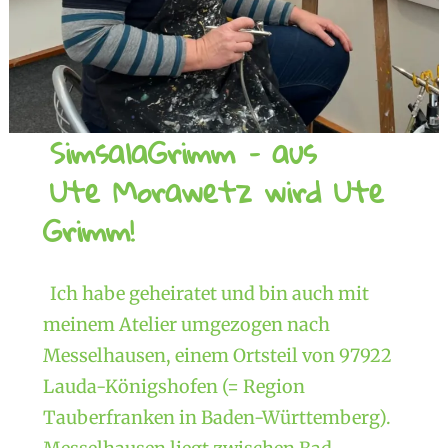
SimsalaGrimm – aus
Ute Morawetz wird Ute
Grimm!
Ich habe geheiratet und bin auch mit
meinem Atelier umgezogen nach
Messelhausen, einem Ortsteil von 97922
Lauda-Königshofen (= Region
Tauberfranken in Baden-Württemberg).