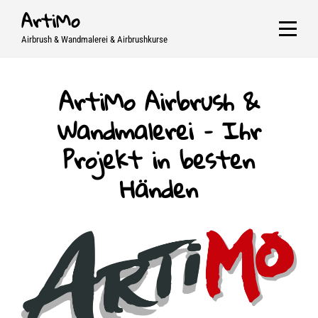
Skip
ArtiMo
to
Airbrush & Wandmalerei & Airbrushkurse
content
ArtiMo Airbrush &
Wandmalerei – Ihr
Projekt in besten
Händen