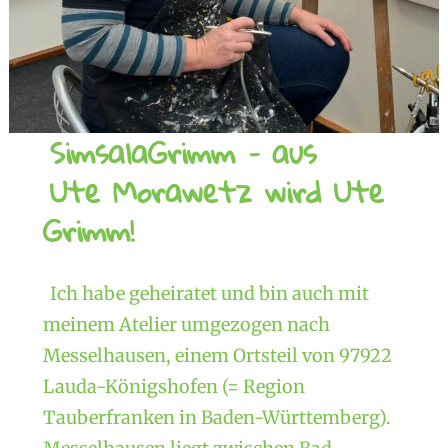
SimsalaGrimm – aus
Ute Morawetz wird Ute
Grimm!
Ich habe geheiratet und bin auch mit
meinem Atelier umgezogen nach
Messelhausen, einem Ortsteil von 97922
Lauda-Königshofen (= Region
Tauberfranken in Baden-Württemberg).