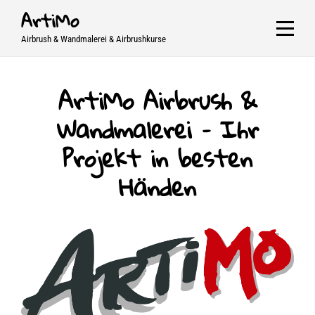
Skip
ArtiMo
to
Airbrush & Wandmalerei & Airbrushkurse
content
ArtiMo Airbrush &
Wandmalerei – Ihr
Projekt in besten
Händen