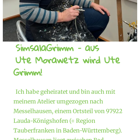
SimsalaGrimm – aus
Ute Morawetz wird Ute
Grimm!
Ich habe geheiratet und bin auch mit
meinem Atelier umgezogen nach
Messelhausen, einem Ortsteil von 97922
Lauda-Königshofen (= Region
Tauberfranken in Baden-Württemberg).