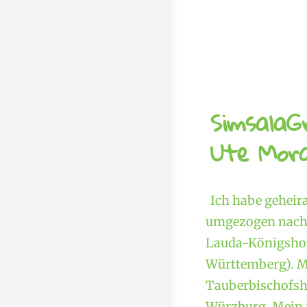
SimsalaG
Ute Mora
Ich habe geheir
umgezogen nach 
Lauda-Königshof
Württemberg). M
Tauberbischofshe
Würzburg. Mein f