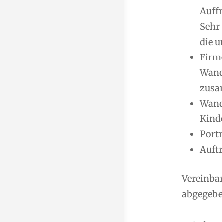
Auff
Sehr
die u
Firm
Wand
zusa
Wand
Kind
Port
Auft
Vereinba
abgegeben