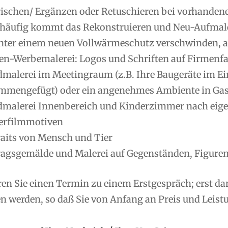
rischen/ Ergänzen oder Retuschieren bei vorhanden
 häufig kommt das Rekonstruieren und Neu-Aufmale
nter einem neuen Vollwärmeschutz verschwinden, ab
en-Werbemalerei: Logos und Schriften auf Firmenfas
malerei im Meetingraum (z.B. Ihre Baugeräte im Ei
mmengefügt) oder ein angenehmes Ambiente in Gas
malerei Innenbereich und Kinderzimmer nach eig
erfilmmotiven
raits von Mensch und Tier
ragsgemälde und Malerei auf Gegenständen, Figuren
ren Sie einen Termin zu einem Erstgespräch; erst d
 werden, so daß Sie von Anfang an Preis und Leistu