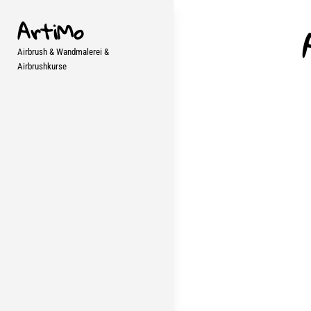
Skip
ArtiMo
to
content
Airbrush & Wandmalerei &
Airbrushkurse