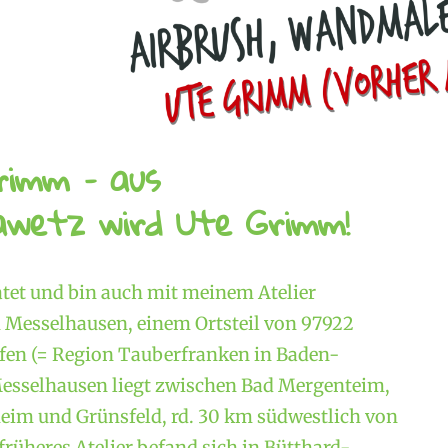
rimm – aus
wetz wird Ute Grimm!
atet und bin auch mit meinem Atelier
Messelhausen, einem Ortsteil von 97922
en (= Region Tauberfranken in Baden-
esselhausen liegt zwischen Bad Mergenteim,
im und Grünsfeld, rd. 30 km südwestlich von
rüheres Atelier befand sich in Bütthard-