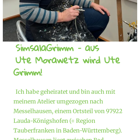
SimsalaGrimm – aus
Ute Morawetz wird Ute
Grimm!
Ich habe geheiratet und bin auch mit
meinem Atelier umgezogen nach
Messelhausen, einem Ortsteil von 97922
Lauda-Königshofen (= Region
Tauberfranken in Baden-Württemberg).