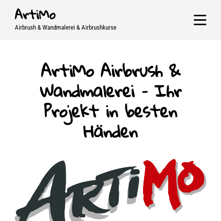
Skip
ArtiMo
to
Airbrush & Wandmalerei & Airbrushkurse
content
ArtiMo Airbrush &
Wandmalerei – Ihr
Projekt in besten
Händen