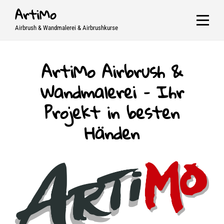
Skip
ArtiMo
to
Airbrush & Wandmalerei & Airbrushkurse
content
ArtiMo Airbrush &
Wandmalerei – Ihr
Projekt in besten
Händen