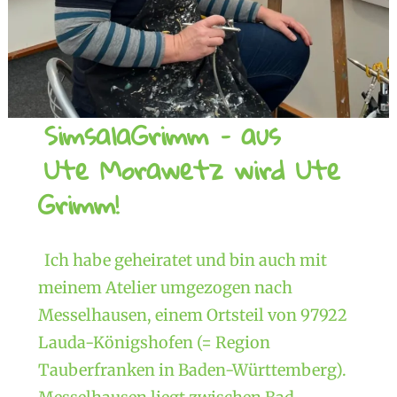
SimsalaGrimm – aus
Ute Morawetz wird Ute
Grimm!
Ich habe geheiratet und bin auch mit
meinem Atelier umgezogen nach
Messelhausen, einem Ortsteil von 97922
Lauda-Königshofen (= Region
Tauberfranken in Baden-Württemberg).