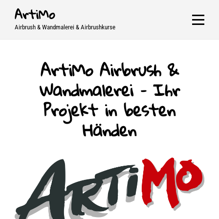
Skip
ArtiMo
to
Airbrush & Wandmalerei & Airbrushkurse
content
ArtiMo Airbrush &
Wandmalerei – Ihr
Projekt in besten
Händen