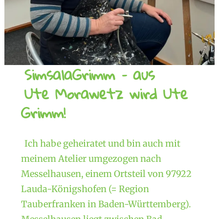
SimsalaGrimm – aus
Ute Morawetz wird Ute
Grimm!
Ich habe geheiratet und bin auch mit
meinem Atelier umgezogen nach
Messelhausen, einem Ortsteil von 97922
Lauda-Königshofen (= Region
Tauberfranken in Baden-Württemberg).