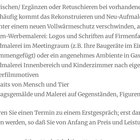
rischen/ Ergänzen oder Retuschieren bei vorhanden
 häufig kommt das Rekonstruieren und Neu-Aufmale
nter einem neuen Vollwärmeschutz verschwinden, ab
en-Werbemalerei: Logos und Schriften auf Firmenfas
malerei im Meetingraum (z.B. Ihre Baugeräte im Ei
mmengefügt) oder ein angenehmes Ambiente in Gas
malerei Innenbereich und Kinderzimmer nach eig
erfilmmotiven
raits von Mensch und Tier
ragsgemälde und Malerei auf Gegenständen, Figuren
ren Sie einen Termin zu einem Erstgespräch; erst d
 werden, so daß Sie von Anfang an Preis und Leistu