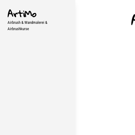
Skip
ArtiMo
to
content
Airbrush & Wandmalerei &
Airbrushkurse