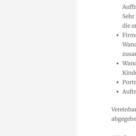
Auff
Sehr
die u
Firm
Wand
zusa
Wand
Kind
Port
Auft
Vereinba
abgegeben