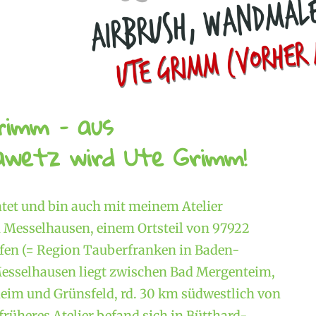
rimm – aus
wetz wird Ute Grimm!
atet und bin auch mit meinem Atelier
Messelhausen, einem Ortsteil von 97922
en (= Region Tauberfranken in Baden-
esselhausen liegt zwischen Bad Mergenteim,
im und Grünsfeld, rd. 30 km südwestlich von
rüheres Atelier befand sich in Bütthard-