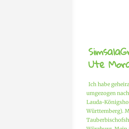
SimsalaG
Ute Mora
Ich habe geheir
umgezogen nach 
Lauda-Königshof
Württemberg). M
Tauberbischofshe
Würzburg. Mein f