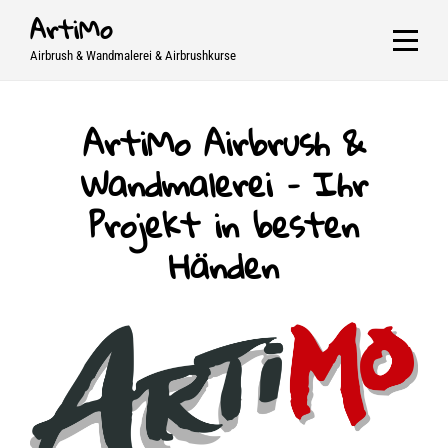
Skip
ArtiMo
to
Airbrush & Wandmalerei & Airbrushkurse
content
ArtiMo Airbrush &
Wandmalerei – Ihr
Projekt in besten
Händen