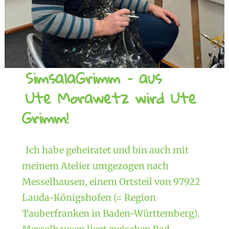
SimsalaGrimm – aus
Ute Morawetz wird Ute
Grimm!
Ich habe geheiratet und bin auch mit
meinem Atelier umgezogen nach
Messelhausen, einem Ortsteil von 97922
Lauda-Königshofen (= Region
Tauberfranken in Baden-Württemberg).