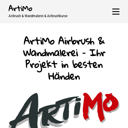
Skip
ArtiMo
to
Airbrush & Wandmalerei & Airbrushkurse
content
ArtiMo Airbrush &
Wandmalerei – Ihr
Projekt in besten
Händen