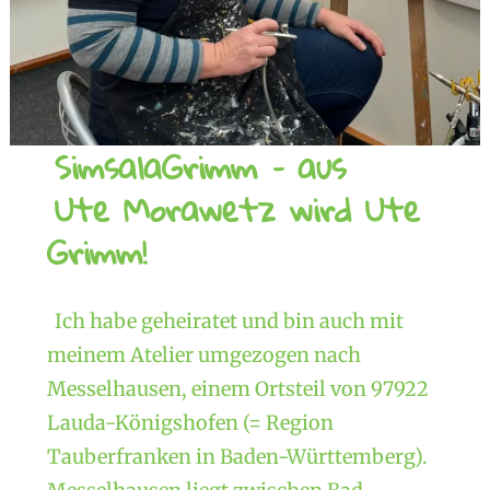
SimsalaGrimm – aus
Ute Morawetz wird Ute
Grimm!
Ich habe geheiratet und bin auch mit
meinem Atelier umgezogen nach
Messelhausen, einem Ortsteil von 97922
Lauda-Königshofen (= Region
Tauberfranken in Baden-Württemberg).