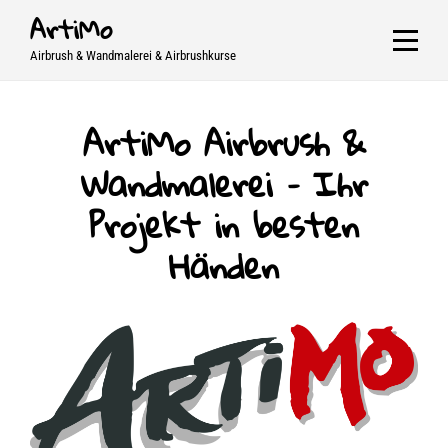
Skip
ArtiMo
to
Airbrush & Wandmalerei & Airbrushkurse
content
ArtiMo Airbrush &
Wandmalerei – Ihr
Projekt in besten
Händen