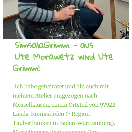
SimsalaGrimm – aus
Ute Morawetz wird Ute
Grimm!
Ich habe geheiratet und bin auch mit
meinem Atelier umgezogen nach
Messelhausen, einem Ortsteil von 97922
Lauda-Königshofen (= Region
Tauberfranken in Baden-Württemberg).