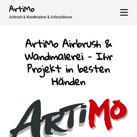
Skip
ArtiMo
to
Airbrush & Wandmalerei & Airbrushkurse
content
ArtiMo Airbrush &
Wandmalerei – Ihr
Projekt in besten
Händen