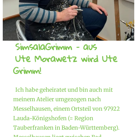
SimsalaGrimm – aus
Ute Morawetz wird Ute
Grimm!
Ich habe geheiratet und bin auch mit
meinem Atelier umgezogen nach
Messelhausen, einem Ortsteil von 97922
Lauda-Königshofen (= Region
Tauberfranken in Baden-Württemberg).