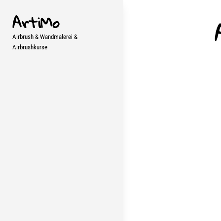
Skip
ArtiMo
to
content
Airbrush & Wandmalerei &
Airbrushkurse