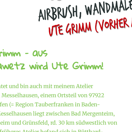
rimm – aus
wetz wird Ute Grimm!
atet und bin auch mit meinem Atelier
Messelhausen, einem Ortsteil von 97922
en (= Region Tauberfranken in Baden-
esselhausen liegt zwischen Bad Mergenteim,
im und Grünsfeld, rd. 30 km südwestlich von
rüheres Atelier befand sich in Bütthard-