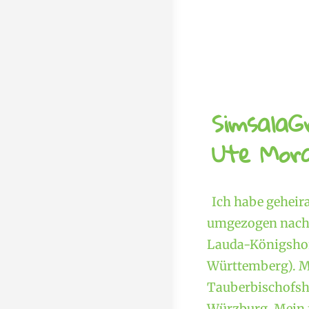
SimsalaG
Ute Mora
Ich habe geheir
umgezogen nach 
Lauda-Königshof
Württemberg). M
Tauberbischofshe
Würzburg. Mein f