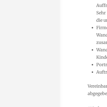
Auff
Sehr
die u
Firm
Wand
zusa
Wand
Kind
Port
Auft
Vereinba
abgegeben