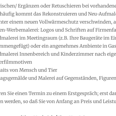
rischen/ Ergänzen oder Retuschieren bei vorhanden
 häufig kommt das Rekonstruieren und Neu-Aufmale
nter einem neuen Vollwärmeschutz verschwinden, ab
en-Werbemalerei: Logos und Schriften auf Firmenfas
malerei im Meetingraum (z.B. Ihre Baugeräte im Ei
mmengefügt) oder ein angenehmes Ambiente in Gas
malerei Innenbereich und Kinderzimmer nach eig
erfilmmotiven
raits von Mensch und Tier
ragsgemälde und Malerei auf Gegenständen, Figuren
ren Sie einen Termin zu einem Erstgespräch; erst d
 werden, so daß Sie von Anfang an Preis und Leistu