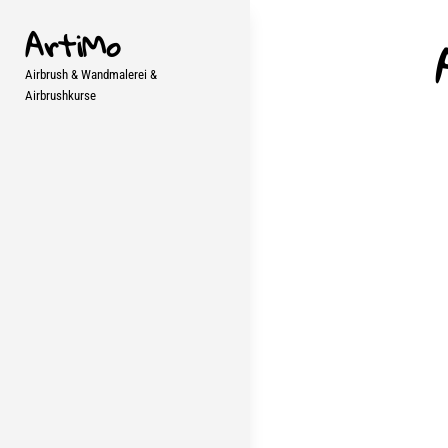
Skip
ArtiMo
to
content
Airbrush & Wandmalerei &
Airbrushkurse