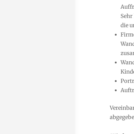
Auff
Sehr
die u
Firm
Wand
zusa
Wand
Kind
Port
Auft
Vereinba
abgegeben