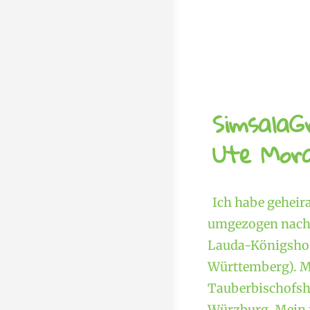
SimsalaG
Ute Mora
Ich habe geheir
umgezogen nach 
Lauda-Königshof
Württemberg). M
Tauberbischofshe
Würzburg. Mein f