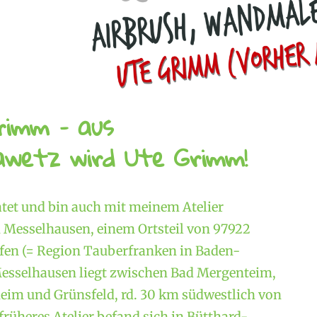
rimm – aus
wetz wird Ute Grimm!
atet und bin auch mit meinem Atelier
Messelhausen, einem Ortsteil von 97922
en (= Region Tauberfranken in Baden-
esselhausen liegt zwischen Bad Mergenteim,
im und Grünsfeld, rd. 30 km südwestlich von
rüheres Atelier befand sich in Bütthard-