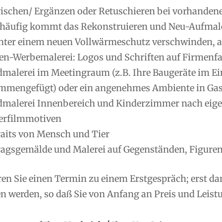
rischen/ Ergänzen oder Retuschieren bei vorhanden
 häufig kommt das Rekonstruieren und Neu-Aufmale
nter einem neuen Vollwärmeschutz verschwinden, ab
en-Werbemalerei: Logos und Schriften auf Firmenfas
malerei im Meetingraum (z.B. Ihre Baugeräte im Ei
mmengefügt) oder ein angenehmes Ambiente in Gas
malerei Innenbereich und Kinderzimmer nach eig
erfilmmotiven
raits von Mensch und Tier
ragsgemälde und Malerei auf Gegenständen, Figuren
ren Sie einen Termin zu einem Erstgespräch; erst d
 werden, so daß Sie von Anfang an Preis und Leistu