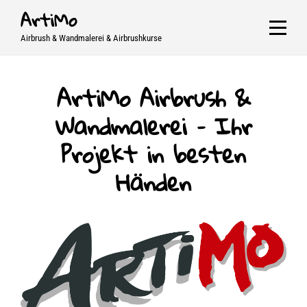
Skip
ArtiMo
to
Airbrush & Wandmalerei & Airbrushkurse
content
ArtiMo Airbrush &
Wandmalerei – Ihr
Projekt in besten
Händen