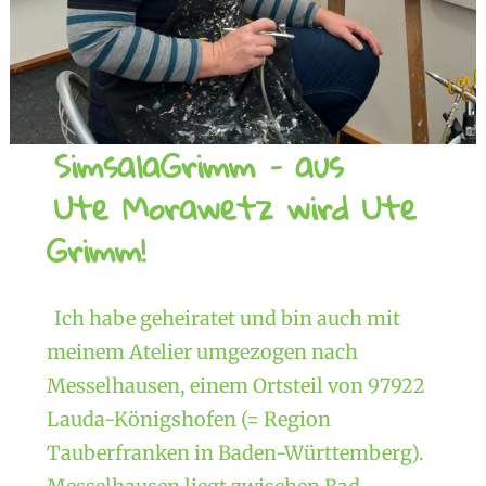
SimsalaGrimm – aus
Ute Morawetz wird Ute
Grimm!
Ich habe geheiratet und bin auch mit
meinem Atelier umgezogen nach
Messelhausen, einem Ortsteil von 97922
Lauda-Königshofen (= Region
Tauberfranken in Baden-Württemberg).