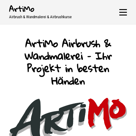
Skip
ArtiMo
to
Airbrush & Wandmalerei & Airbrushkurse
content
ArtiMo Airbrush &
Wandmalerei – Ihr
Projekt in besten
Händen