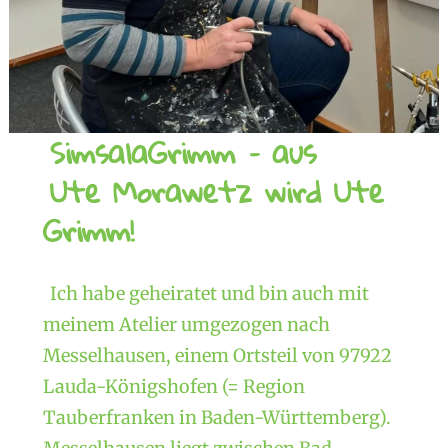
SimsalaGrimm – aus
Ute Morawetz wird Ute
Grimm!
Ich habe geheiratet und bin auch mit
meinem Atelier umgezogen nach
Messelhausen, einem Ortsteil von 97922
Lauda-Königshofen (= Region
Tauberfranken in Baden-Württemberg).