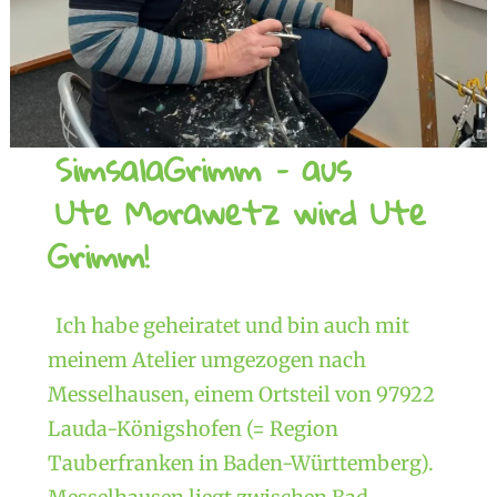
SimsalaGrimm – aus
Ute Morawetz wird Ute
Grimm!
Ich habe geheiratet und bin auch mit
meinem Atelier umgezogen nach
Messelhausen, einem Ortsteil von 97922
Lauda-Königshofen (= Region
Tauberfranken in Baden-Württemberg).