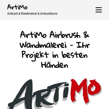
Skip
ArtiMo
to
Airbrush & Wandmalerei & Airbrushkurse
content
ArtiMo Airbrush &
Wandmalerei – Ihr
Projekt in besten
Händen