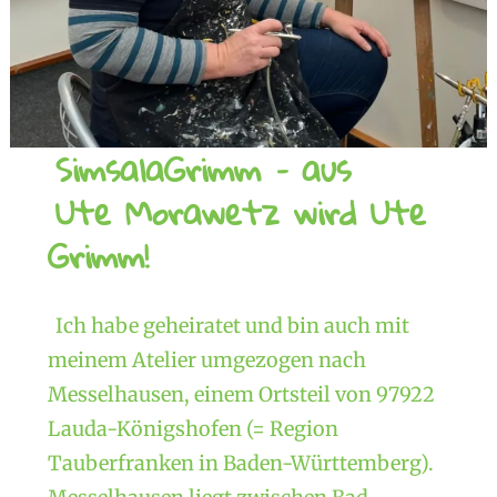
SimsalaGrimm – aus
Ute Morawetz wird Ute
Grimm!
Ich habe geheiratet und bin auch mit
meinem Atelier umgezogen nach
Messelhausen, einem Ortsteil von 97922
Lauda-Königshofen (= Region
Tauberfranken in Baden-Württemberg).