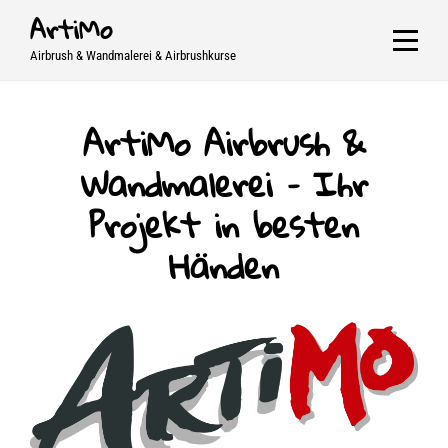
Skip
ArtiMo
to
Airbrush & Wandmalerei & Airbrushkurse
content
ArtiMo Airbrush &
Wandmalerei – Ihr
Projekt in besten
Händen