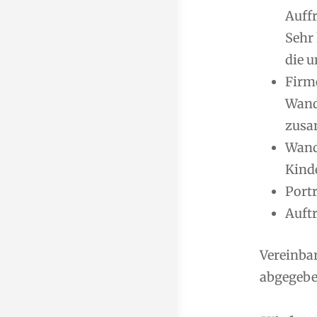
Auff
Sehr
die u
Firm
Wand
zusa
Wand
Kind
Port
Auft
Vereinba
abgegeben