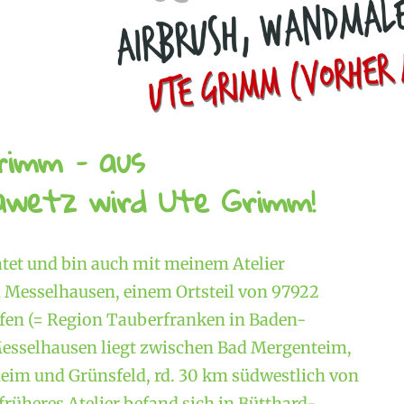
rimm – aus
wetz wird Ute Grimm!
atet und bin auch mit meinem Atelier
Messelhausen, einem Ortsteil von 97922
en (= Region Tauberfranken in Baden-
esselhausen liegt zwischen Bad Mergenteim,
im und Grünsfeld, rd. 30 km südwestlich von
rüheres Atelier befand sich in Bütthard-