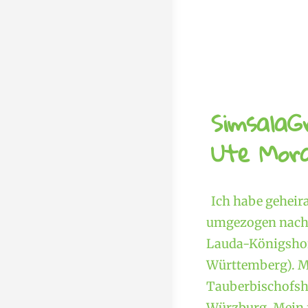
SimsalaG
Ute Mora
Ich habe geheir
umgezogen nach 
Lauda-Königshof
Württemberg). M
Tauberbischofshe
Würzburg. Mein f