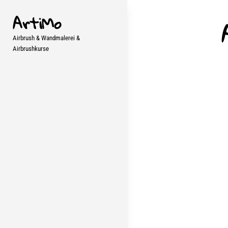
Skip
ArtiMo
to
content
Airbrush & Wandmalerei &
Airbrushkurse