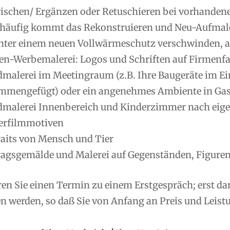
rischen/ Ergänzen oder Retuschieren bei vorhanden
 häufig kommt das Rekonstruieren und Neu-Aufmale
nter einem neuen Vollwärmeschutz verschwinden, ab
en-Werbemalerei: Logos und Schriften auf Firmenfas
malerei im Meetingraum (z.B. Ihre Baugeräte im Ei
mmengefügt) oder ein angenehmes Ambiente in Gas
malerei Innenbereich und Kinderzimmer nach eig
erfilmmotiven
raits von Mensch und Tier
ragsgemälde und Malerei auf Gegenständen, Figuren
ren Sie einen Termin zu einem Erstgespräch; erst d
 werden, so daß Sie von Anfang an Preis und Leistu