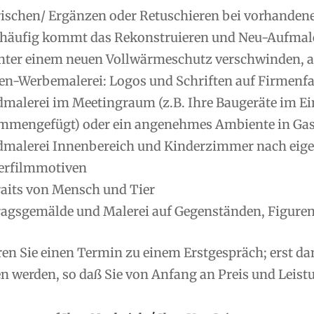
rischen/ Ergänzen oder Retuschieren bei vorhanden
 häufig kommt das Rekonstruieren und Neu-Aufmale
nter einem neuen Vollwärmeschutz verschwinden, ab
en-Werbemalerei: Logos und Schriften auf Firmenfas
malerei im Meetingraum (z.B. Ihre Baugeräte im Ei
mmengefügt) oder ein angenehmes Ambiente in Gas
malerei Innenbereich und Kinderzimmer nach eig
erfilmmotiven
raits von Mensch und Tier
ragsgemälde und Malerei auf Gegenständen, Figuren
ren Sie einen Termin zu einem Erstgespräch; erst d
 werden, so daß Sie von Anfang an Preis und Leistu