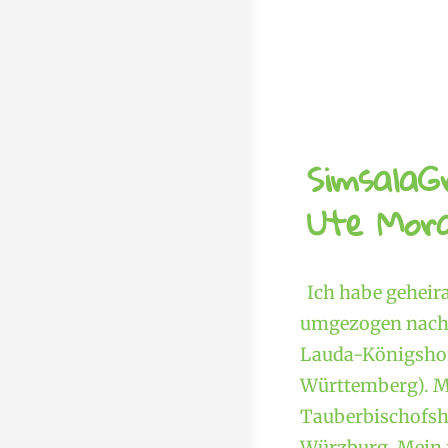
SimsalaG
Ute Mora
Ich habe geheir
umgezogen nach 
Lauda-Königshof
Württemberg). M
Tauberbischofshe
Würzburg. Mein f