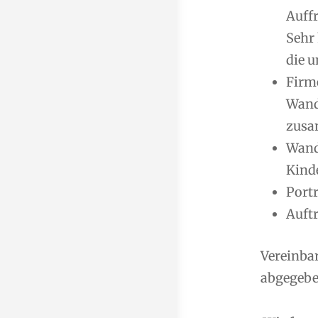
Auff
Sehr
die u
Firm
Wand
zusa
Wand
Kind
Port
Auft
Vereinba
abgegeben