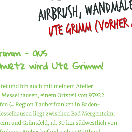
rimm – aus
wetz wird Ute Grimm!
atet und bin auch mit meinem Atelier
Messelhausen, einem Ortsteil von 97922
en (= Region Tauberfranken in Baden-
esselhausen liegt zwischen Bad Mergenteim,
im und Grünsfeld, rd. 30 km südwestlich von
rüheres Atelier befand sich in Bütthard-