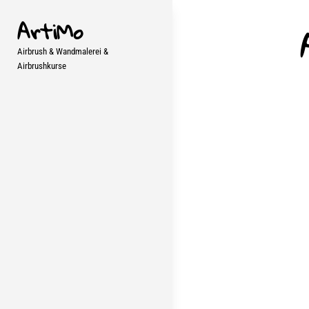
Skip
ArtiMo
to
content
Airbrush & Wandmalerei &
Airbrushkurse