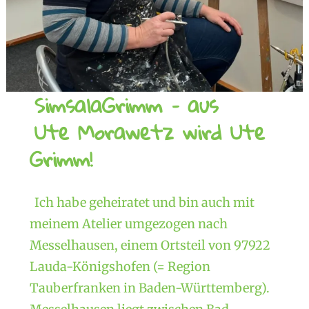
SimsalaGrimm – aus
Ute Morawetz wird Ute
Grimm!
Ich habe geheiratet und bin auch mit
meinem Atelier umgezogen nach
Messelhausen, einem Ortsteil von 97922
Lauda-Königshofen (= Region
Tauberfranken in Baden-Württemberg).