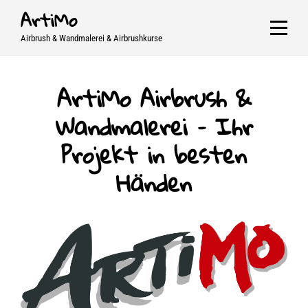
Skip
ArtiMo
to
Airbrush & Wandmalerei & Airbrushkurse
content
ArtiMo Airbrush &
Wandmalerei – Ihr
Projekt in besten
Händen